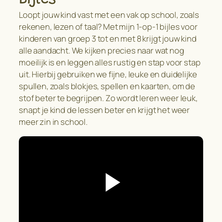
Loopt jouw kind vast met een vak op school, zoals
rekenen, lezen of taal? Met mijn 1-op-1 bijles voor
kinderen van groep 3 tot en met 8 krijgt jouw kind
alle aandacht. We kijken precies naar wat nog
moeilijk is en leggen alles rustig en stap voor stap
uit. Hierbij gebruiken we fijne, leuke en duidelijke
spullen, zoals blokjes, spellen en kaarten, om de
stof beter te begrijpen. Zo wordt leren weer leuk,
snapt je kind de lessen beter en krijgt het weer
meer zin in school.