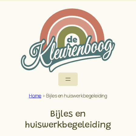
Ga
naar
de
inhoud
Home
>
Bijles en huiswerkbegeleiding
Bijles en
huiswerkbegeleiding