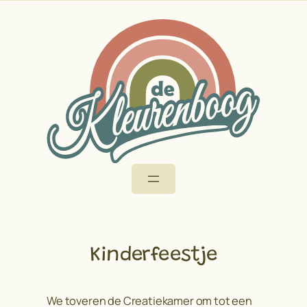
Ga
naar
de
inhoud
Kinderfeestje
We toveren de Creatiekamer om tot een