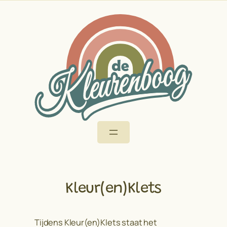
Ga
naar
de
inhoud
Kleur(en)Klets
Tijdens Kleur(en)Klets staat het